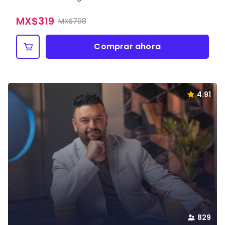
MX$
319
MX$798
Comprar ahora
4.91
829