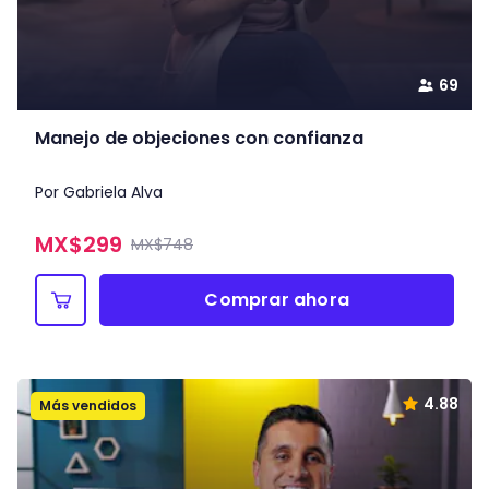
69
Manejo de objeciones con confianza
Por Gabriela Alva
MX$
299
MX$748
Comprar ahora
4.88
Más vendidos