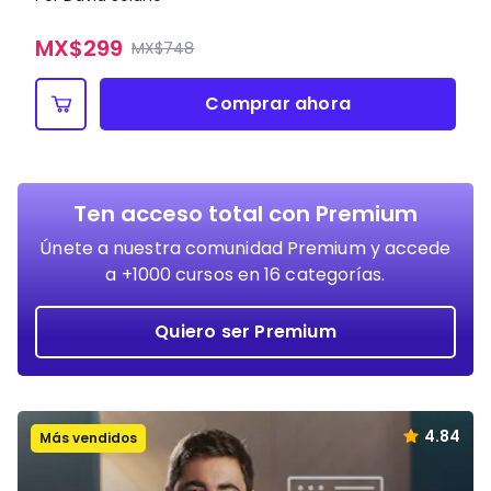
MX$
299
MX$748
Comprar ahora
Ten acceso total con Premium
Únete a nuestra comunidad Premium y accede
a +1000 cursos en 16 categorías.
Quiero ser Premium
4.84
Más vendidos