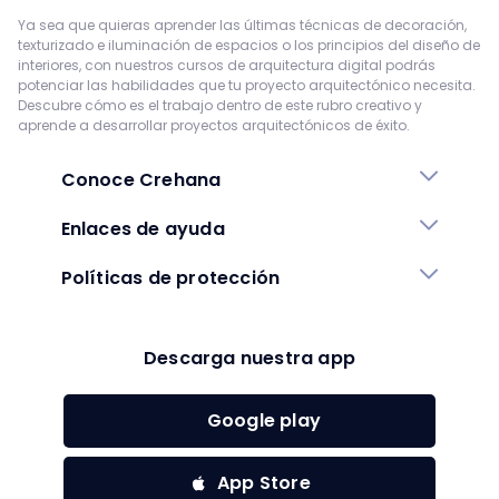
Ya sea que quieras aprender las últimas técnicas de decoración,
texturizado e iluminación de espacios o los principios del diseño de
interiores, con nuestros cursos de arquitectura digital podrás
potenciar las habilidades que tu proyecto arquitectónico necesita.
Descubre cómo es el trabajo dentro de este rubro creativo y
aprende a desarrollar proyectos arquitectónicos de éxito.
Conoce Crehana
Enlaces de ayuda
Políticas de protección
Descarga nuestra app
Google play
App Store