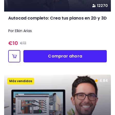
12270
Autocad completo: Crea tus planos en 2D y 3D
Por Elkin Arias
€
10
€13
Comprar ahora
4.84
Más vendidos