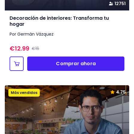
12751
Decoración de interiores: Transforma tu
hogar
Por Germán Vázquez
€
12.99
€16
Comprar ahora
4.75
Más vendidos