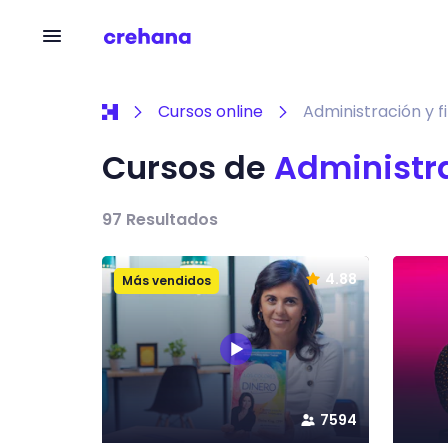
Cursos online
Administración y f
Cursos de
Administra
97
Resultados
4.88
Más vendidos
7594