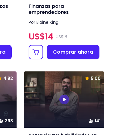
nzas
Finanzas para
emprendedores
Por Elaine King
US$
14
US$18
ra
Comprar ahora
4.92
5.00
398
141