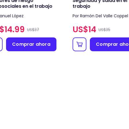
ores de riesgo
Seguridad y salud en el
osociales en el trabajo
trabajo
anuel López
Por Ramón Del Valle Coppel
$
14.99
US$
14
US$37
US$35
Comprar ahora
Comprar aho