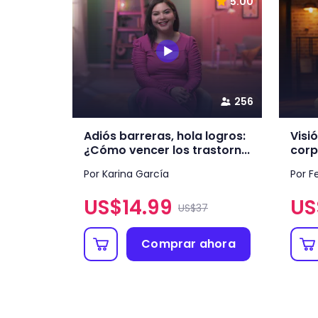
5.00
256
Adiós barreras, hola logros:
Visi
¿Cómo vencer los trastorn...
corp
Por Karina García
Por F
US$
14.99
US
US$37
Comprar ahora