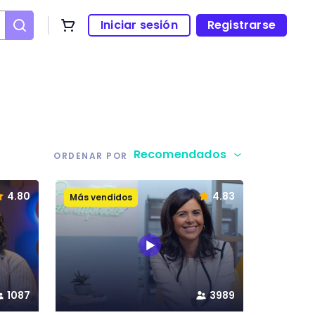
Iniciar sesión
Registrarse
Recomendados
ORDENAR POR
4.80
4.83
Más vendidos
1087
3989