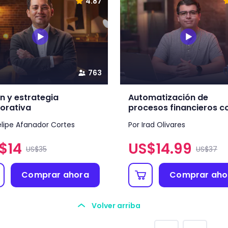
4.87
763
ón y estrategia
Automatización de
orativa
procesos financieros co
elipe Afanador Cortes
Por Irad Olivares
$
14
US$
14.99
US$35
US$37
Comprar ahora
Comprar aho
Volver arriba