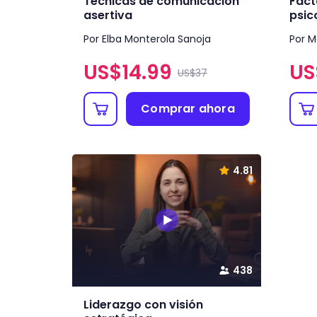
Técnicas de comunicación
Fact
asertiva
psic
Por Elba Monterola Sanoja
Por M
US$
14.99
US
US$37
Comprar ahora
4.81
438
Liderazgo con visión