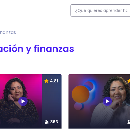
inanzas
ción y finanzas
4.81
863