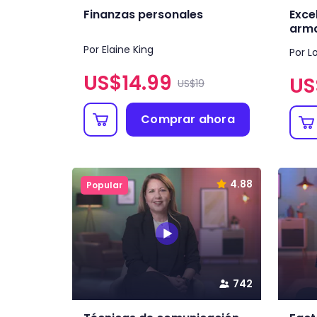
Finanzas personales
Exce
arma
Por Elaine King
Por L
US$
14.99
US
US$19
Comprar ahora
4.88
Popular
742