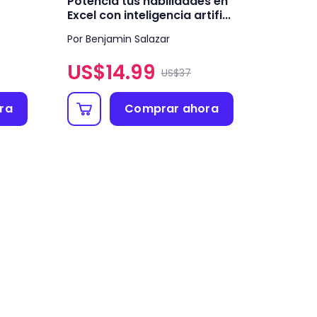
Potencia tus habilidades en
Excel con inteligencia artifi...
Por Benjamin Salazar
US$
14.99
US$37
ra
Comprar ahora