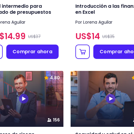
l intermedio para
Introducción a las fina
do de presupuestos
en Excel
orena Aguilar
Por Lorena Aguilar
$
14.99
US$
14
US$37
US$35
Comprar ahora
Comprar aho
4.80
156