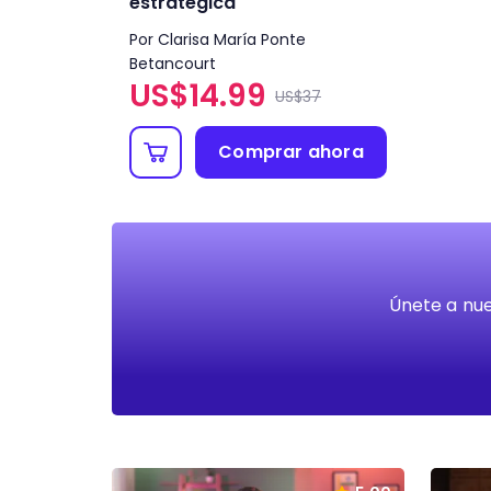
estratégica
Por Clarisa María Ponte
Betancourt
US$
14.99
US$37
Comprar ahora
Únete a nue