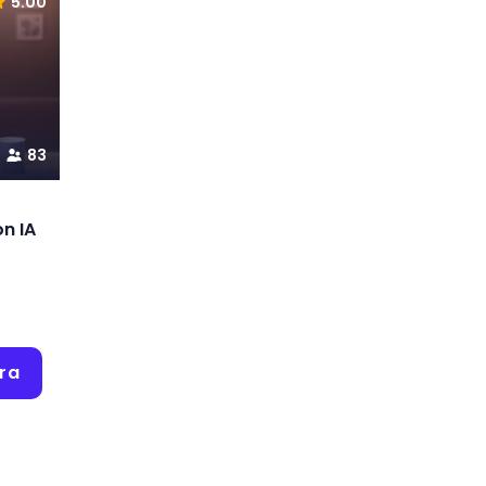
5.00
83
n IA
ra