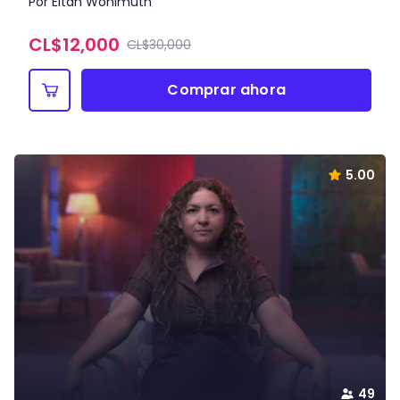
Por Eitán Wohlmuth
CL$
12,000
CL$30,000
Comprar ahora
5.00
49