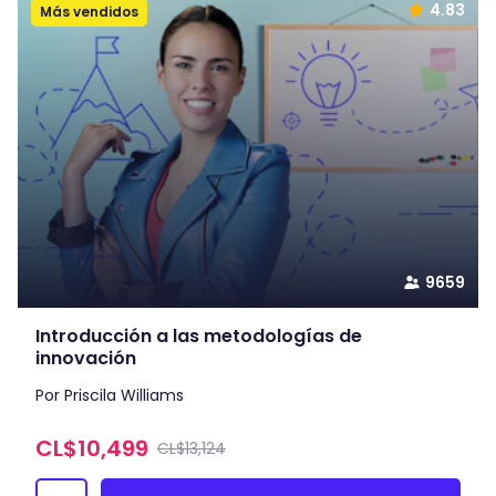
4.83
Más vendidos
9659
Introducción a las metodologías de
innovación
Por Priscila Williams
CL$
10,499
CL$13,124