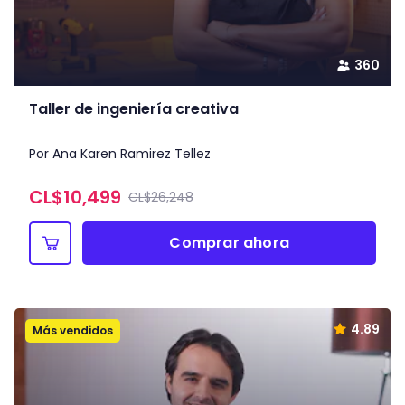
360
Taller de ingeniería creativa
Por Ana Karen Ramirez Tellez
CL$
10,499
CL$26,248
Comprar ahora
4.89
Más vendidos