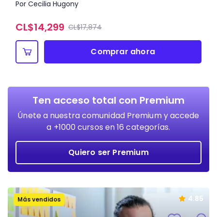
Por Cecilia Hugony
CL$
14,299
CL$17,874
Comprar ahora
Ten acceso total con Premium
Únete a nuestra comunidad Premium y accede
a +1000 cursos en 16 categorías.
Quiero ser Premium
4.85
Más vendidos