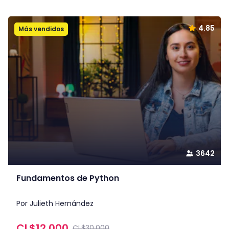
4.85
Más vendidos
3642
Fundamentos de Python
Por Julieth Hernández
CL$
12,000
CL$30,000