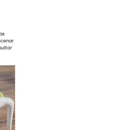
as
acenar
sultar