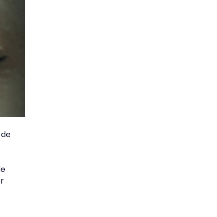
 de
de
r