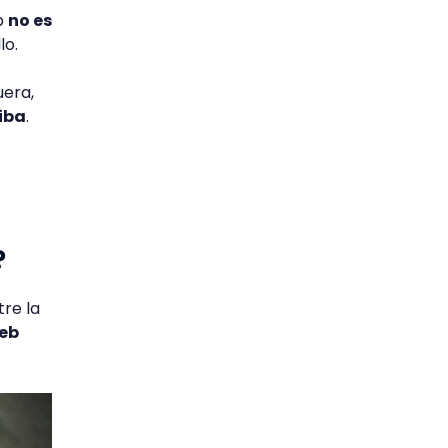
b
no es
lo.
uera,
iba
.
?
re la
eb