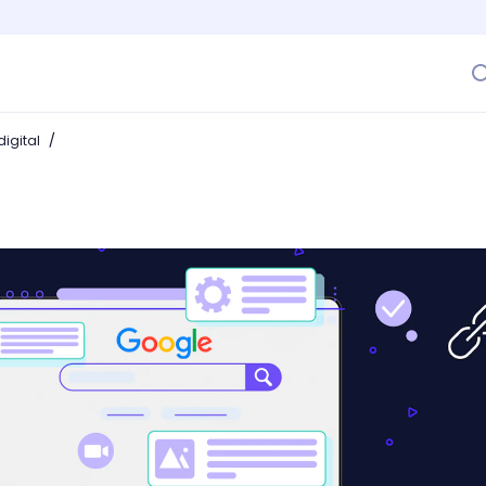
/
igital
 Google? Mejora el nivel de indexación de tu sitio web