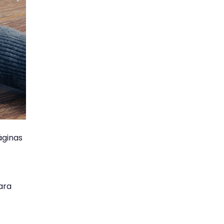
áginas
ara