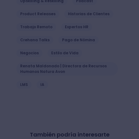
Upskilling & Reskilling
Podcast
Product Releases
Historias de Clientes
Trabajo Remoto
Expertos HR
Crehana Talks
Pago de Nómina
Negocios
Estilo de Vida
Renata Maldonado | Directora de Recursos
Humanos Natura Avon
LMS
IA
También podría interesarte