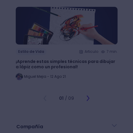
Estilo de Vida
Articulo
7 min.
Estil
¡Aprende estas simples técnicas para dibujar
¿Qué 
a lápiz como un profesional!
crear
Miguel Mejia - 12 Ago 21
Jo
01
/ 09
Compañía