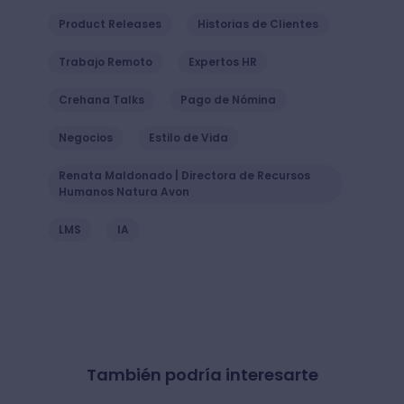
Product Releases
Historias de Clientes
Trabajo Remoto
Expertos HR
Crehana Talks
Pago de Nómina
Negocios
Estilo de Vida
Renata Maldonado | Directora de Recursos
Humanos Natura Avon
LMS
IA
También podría interesarte