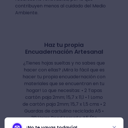
contribuyen menos al cuidado del Medio
Ambiente.
Haz tu propia
Encuadernación Artesanal
¿Tienes hojas sueltas y no sabes que
hacer con ellas? ¡Mira lo fácil que es
hacer tu propia encuadernación con
materiales que se encuentran en tu
hogar! Lo que necesitas: • 2 Tapas
cartón paja 2mm; 15,7 x 11,1 • 1 Lomo
de cartón paja 2mm; 15,7 x 1,5 cms • 2
Guardas de cartulina reciclada A5 •
30 Hojas Bond tamaño A5 (Se
doblarán 6 cuadernillos de 5 hojas) • 1
¡No te vayas todavía!