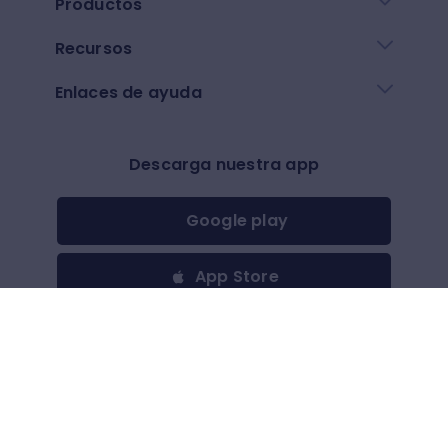
Productos
Recursos
Enlaces de ayuda
Descarga nuestra app
Google play
App Store
Otros
$
(
USD
)