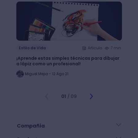
Estilo de Vida
Articulo
7 min.
Estil
¡Aprende estas simples técnicas para dibujar
¿Qué 
a lápiz como un profesional!
crear
Miguel Mejia - 12 Ago 21
Jo
01
/ 09
Compañía