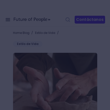
Contáctanos
/
/
Home Blog
Estilo de Vida
Estilo de Vida
¿Qué es un proceso artesanal? La magia de crear p