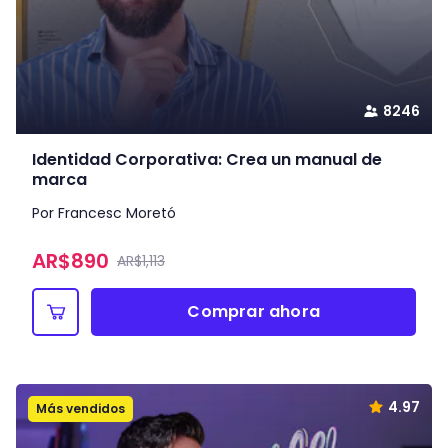
8246
Identidad Corporativa: Crea un manual de
marca
Por Francesc Moretó
AR$
890
AR$1,113
Comprar ahora
4.97
Más vendidos