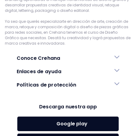
desarrollar propuestas creativas de identidad visual, retoque
digital, lettering, packaging o diseño editorial.
Ya sea que querés especializarte en dirección de arte, creación de
marca, retoque y composición digital o diseño de piezas gráficas
para redes sociales, en Crehana tenemos el curso de Diseño
Gráfico que necesitas. Desatá tu creatividad y lográ propuestas de
marca creativas e innovadoras.
Conoce Crehana
Enlaces de ayuda
Políticas de protección
Descarga nuestra app
Google play