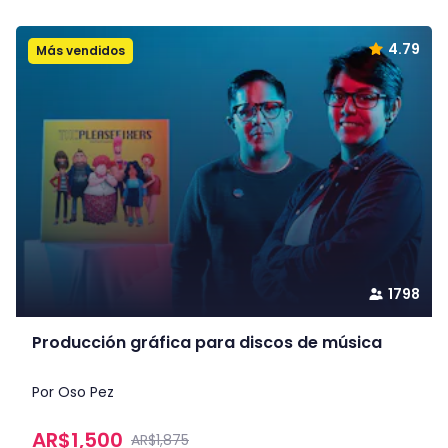
4.79
Más vendidos
1798
Producción gráfica para discos de música
Por Oso Pez
AR$
1,500
AR$1,875