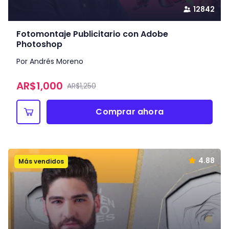
12842
Fotomontaje Publicitario con Adobe
Photoshop
Por Andrés Moreno
AR$
1,000
AR$1,250
Comprar ahora
4.88
Más vendidos