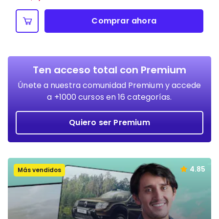
Comprar ahora
Ten acceso total con Premium
Únete a nuestra comunidad Premium y accede
a +1000 cursos en 16 categorías.
Quiero ser Premium
4.85
Más vendidos