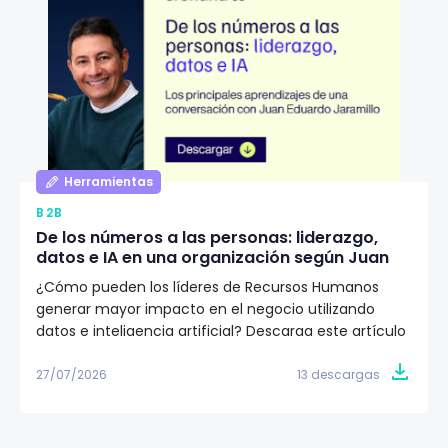
Herramientas
B2B
De los números a las personas: liderazgo,
datos e IA en una organización según Juan
Eduardo Jaramillo
¿Cómo pueden los líderes de Recursos Humanos
generar mayor impacto en el negocio utilizando
datos e inteligencia artificial? Descarga este artículo
editorial y conoce la visión de Juan Eduardo Jaramillo,
VP de Talento Humano en Emtelco, sobre el papel del
27/07/2026
13 descargas
liderazgo, la cultura y la evidencia para construir
organizaciones más preparadas para el futuro.