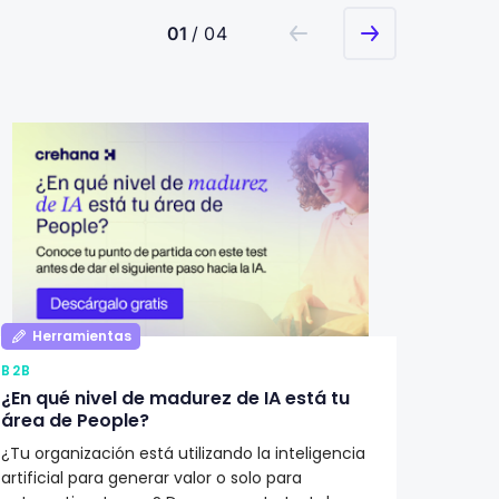
01
/ 04
Herramientas
Her
B2B
B2B
¿En qué nivel de madurez de IA está tu
Qué de
área de People?
Recur
¿Tu organización está utilizando la inteligencia
¿Cómo i
artificial para generar valor o solo para
Recurs