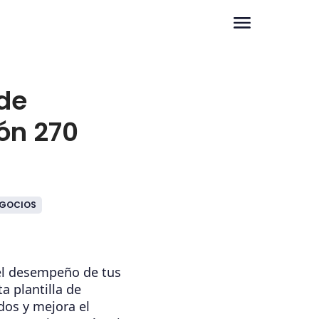
 de
ón 270
GOCIOS
 el desempeño de tus
ta plantilla de
dos y mejora el