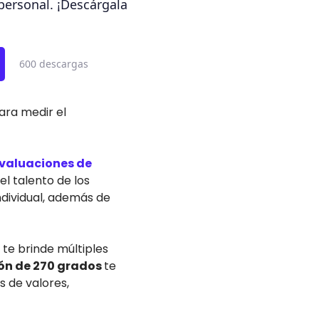
personal. ¡Descárgala
600 descargas
ara medir el
valuaciones de
l talento de los
ndividual, además de
 te brinde múltiples
ión de 270 grados
te
 de valores,