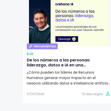
Herramientas
B2B
De los números a las personas:
liderazgo, datos e IA en una
organización según Juan Eduardo
¿Cómo pueden los líderes de Recursos
Jaramillo
Humanos generar mayor impacto en el
negocio utilizando datos e inteligencia artificial?
Descarga este artículo editorial y conoce la
visión de Juan Eduardo Jaramillo, VP de Talento
27/07/2026
13 descargas
Humano en Emtelco, sobre el papel del
liderazgo, la cultura y la evidencia para construir
organizaciones más preparadas para el futuro.