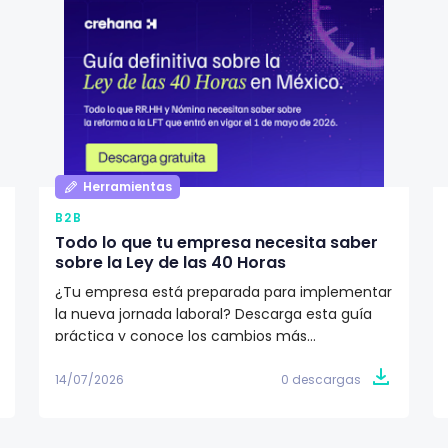
Herramientas
B2B
Todo lo que tu empresa necesita saber
sobre la Ley de las 40 Horas
¿Tu empresa está preparada para implementar
la nueva jornada laboral? Descarga esta guía
práctica y conoce los cambios más
importantes de la Ley de las 40 Horas, el
calendario de implementación y las acciones
14/07/2026
0 descargas
que RR.HH. y nómina deben tomar para cumplir
con la reforma.