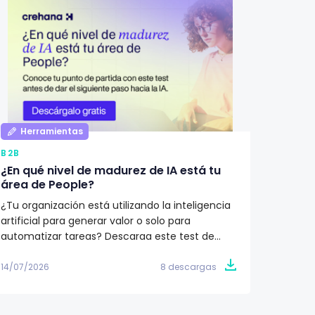
Herramientas
Her
B2B
B2B
¿En qué nivel de madurez de IA está tu
Qué de
área de People?
Recur
¿Tu organización está utilizando la inteligencia
¿Cómo i
artificial para generar valor o solo para
Recurs
automatizar tareas? Descarga este test de
humano
madurez y descubre en qué etapa se
descubr
encuentra tu área de People. Obtén un plan de
cada et
14/07/2026
8 descargas
11/07/20
acción de 90 días para avanzar hacia una
a tu or
estrategia de IA con impacto en el negocio.
proceso
de las 