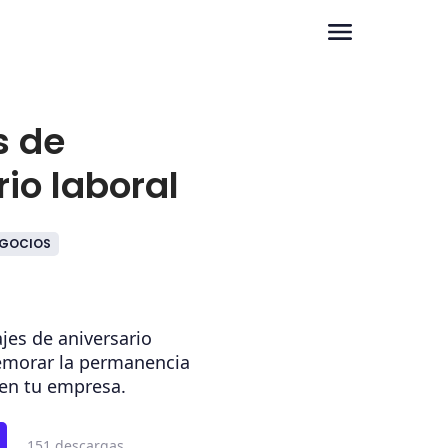
s de
io laboral
GOCIOS
jes de aniversario
emorar la permanencia
en tu empresa.
151 descargas