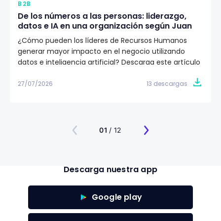
B2B
De los números a las personas: liderazgo,
datos e IA en una organización según Juan
Eduardo Jaramillo
¿Cómo pueden los líderes de Recursos Humanos
generar mayor impacto en el negocio utilizando
datos e inteligencia artificial? Descarga este artículo
editorial y conoce la visión de Juan Eduardo Jaramillo,
VP de Talento Humano en Emtelco, sobre el papel del
27/07/2026
13 descargas
liderazgo, la cultura y la evidencia para construir
organizaciones más preparadas para el futuro.
01
/ 12
Descarga nuestra app
Google play