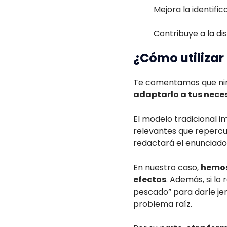
Mejora la identifi
Contribuye a la di
¿Cómo utiliza
Te comentamos que ning
adaptarlo a tus nece
El modelo tradicional 
relevantes que repercut
redactará el enunciado
En nuestro caso,
hemos
efectos
. Además, si lo
pescado” para darle jer
problema raíz.