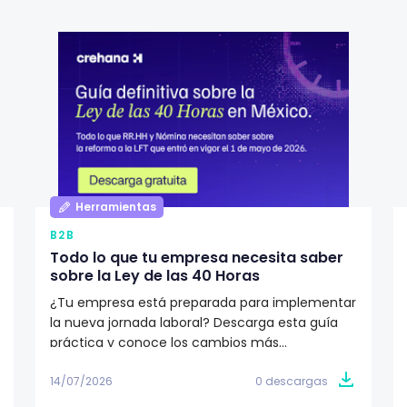
Herramientas
B2B
Todo lo que tu empresa necesita saber
sobre la Ley de las 40 Horas
¿Tu empresa está preparada para implementar
la nueva jornada laboral? Descarga esta guía
práctica y conoce los cambios más
importantes de la Ley de las 40 Horas, el
calendario de implementación y las acciones
14/07/2026
0 descargas
que RR.HH. y nómina deben tomar para cumplir