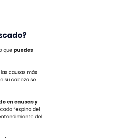
escado?
lo que
puedes
 las causas más
de su cabeza se
o en causas y
 cada “espina del
 entendimiento del