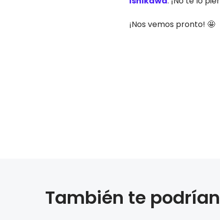
Ishikawa
. ¡No te lo pie
¡Nos vemos pronto! 🤩
También te podrían 