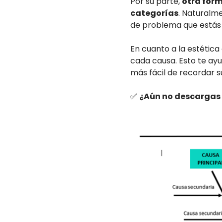
Por su parte,
otra form
categorías
. Naturalme
de problema que estás 
En cuanto a la estétic
cada causa. Esto te ay
más fácil de recordar su
✅
¿Aún no descargas