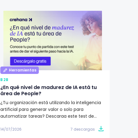
Herramientas
Her
B2B
B2B
¿En qué nivel de madurez de IA está tu
Qué de
área de People?
Recur
¿Tu organización está utilizando la inteligencia
¿Cómo i
artificial para generar valor o solo para
Recurs
automatizar tareas? Descarga este test de
humano
madurez y descubre en qué etapa se
descubr
encuentra tu área de People. Obtén un plan de
cada et
14/07/2026
7 descargas
11/07/20
acción de 90 días para avanzar hacia una
a tu or