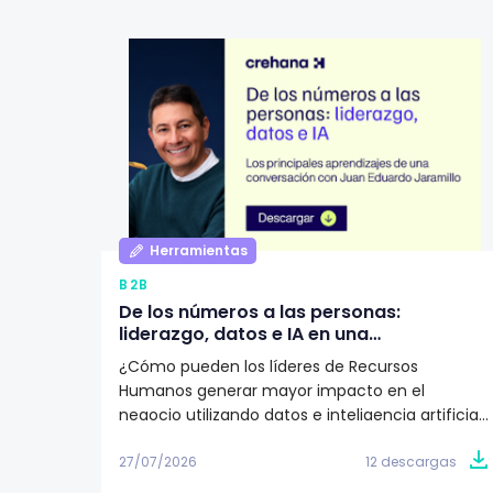
Herramientas
B2B
De los números a las personas:
liderazgo, datos e IA en una
organización según Juan Eduardo
¿Cómo pueden los líderes de Recursos
Jaramillo
Humanos generar mayor impacto en el
negocio utilizando datos e inteligencia artificial?
Descarga este artículo editorial y conoce la
visión de Juan Eduardo Jaramillo, VP de Talento
27/07/2026
12 descargas
Humano en Emtelco, sobre el papel del