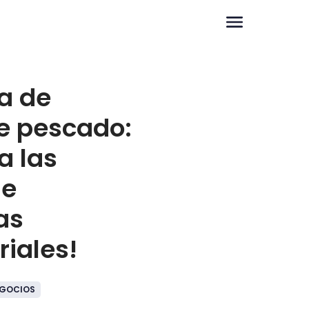
a de
e pescado:
ca las
de
as
iales!
GOCIOS