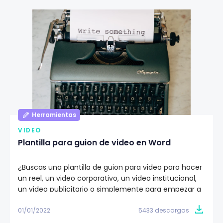
Herramientas
VIDEO
Plantilla para guion de video en Word
¿Buscas una plantilla de guion para video para hacer
un reel, un video corporativo, un video institucional,
un video publicitario o simplemente para empezar a
generar contenido de calidad audiovisual? Descarga
gratis nuestra plantilla para guion de video en Word y
01/01/2022
5433 descargas
empieza a darle vida a tu storytelling.