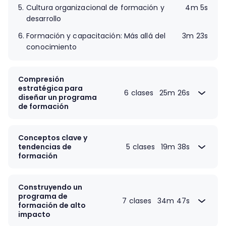
5.
Cultura organizacional de formación y
4m 5s
desarrollo
6.
Formación y capacitación: Más allá del
3m 23s
conocimiento
Compresión
estratégica para
6 clases
25m 26s
diseñar un programa
de formación
7.
Análisis de necesidades de capacitación
5m 11s
8.
Objetivos organizacionales vs objetivos
2m 56s
Conceptos clave y
de un plan de formación
tendencias de
5 clases
19m 38s
formación
9.
Herramientas y recursos de diagnóstico
4m 57s
13.
Diferencias entre Upskilling y Reskilling
3m 1s
10.
Gaps potenciales y retos en la
3m 9s
14.
De las 'soft skills' a las 'hard skills'
5m 20s
Construyendo un
organización
programa de
15.
Business Skills
3m 30s
7 clases
34m 47s
formación de alto
11.
Métodos para el análisis del performance
4m 51s
impacto
16.
El conocimiento en la era digital
3m 41s
12.
18.
Proyecto parte 1: DOFA de necesidades
Elementos clave y técnicas para definir
4m 22s
7m 23s