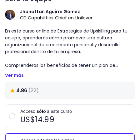
Jhonattan Aguirre Gómez
CD Capabilities Chief en Unilever
En este curso online de Estrategias de Upskilling para tu
equipo, aprenderás cómo promover una cultura
organizacional de crecimiento personal y desarrollo
profesional dentro de tu empresa.
Comprenderás los beneficios de tener un plan de
desarrollo profesional, tanto para los colaboradores como
Ver más
para la empresa, y cómo desarrollar oportunidades de
desarrollo y crecimiento personal a través de la
4.86
(
22
)
formación y capacitación de equipos.
En este curso online para recursos humanos, entenderás
Acceso
sólo
a este curso
la diferencia entre upskilling y reskilling, así como las
US$
14.99
habilidades blandas (soft skills) y duras (hard skills) que
puedes desarrollar dentro de tu empresa.