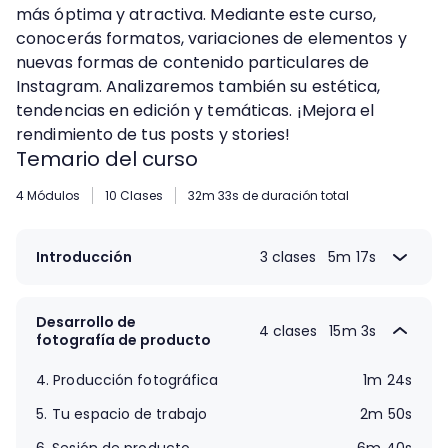
más óptima y atractiva. Mediante este curso,
conocerás formatos, variaciones de elementos y
nuevas formas de contenido particulares de
Instagram. Analizaremos también su estética,
tendencias en edición y temáticas. ¡Mejora el
rendimiento de tus posts y stories!
Temario del curso
4 Módulos
10 Clases
32m 33s de duración total
Introducción
3 clases
5m 17s
1.
Antes de empezar
1m 23s
2.
Fotografía en Instagram
1m 46s
Desarrollo de
4 clases
15m 3s
fotografía de producto
3.
Foto fija y stories
2m 8s
4.
Producción fotográfica
1m 24s
5.
Tu espacio de trabajo
2m 50s