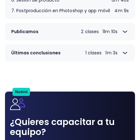
6.
Sesión de producto
6m 40s
7.
Postproducción en Photoshop y app móvil
4m 9s
Publicamos
2 clases
11m 10s
8.
Formatos de exportación
5m 1s
9.
Publicamos
6m 9s
Últimas conclusiones
1 clases
1m 3s
10.
Consejos finales y próximos pasos
1m 3s
Nuevo
¿Quieres capacitar a tu
equipo?