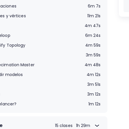
maciones
6m 7s
es y vértices
11m 21s
4m 47s
eloop
6m 24s
ify Topology
4m 59s
3m 59s
ecimation Master
4m 48s
dir modelos
4m 12s
3m 51s
a
3m 12s
elancer?
1m 12s
e
15 clases
1h 29m