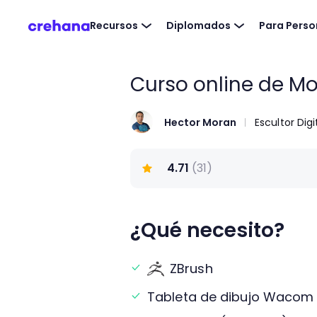
Recursos
Diplomados
Para Pers
Curso online de M
Hector Moran
Escultor Digi
4.71
(
31
)
¿Qué necesito?
ZBrush
Tableta de dibujo Wacom 