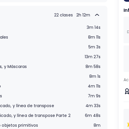
1m 12s
In
22 clases
2h 12m
3m 14s
D
ales
8m 11s
5m 3s
13m 27s
s, y Máscaras
8m 58s
8m 1s
Ac
o
4m 11s
s
7m 9s
cado, y línea de transpose
4m 33s
cado, y línea de transpose Parte 2
6m 48s
 objetos primitivos
8m