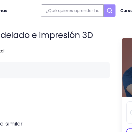
onas
Curs
odelado e impresión 3D
tal
o similar