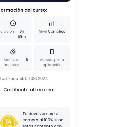
formación del curso:
uración:
6h
Nivel
Completo
58m
Archivos
8
Accede por la
adjuntos
aplicación
tualizado el:
01/08/2024
Certifícate al terminar
Te devolvemos tu
compra al 100% si no
estás contento con