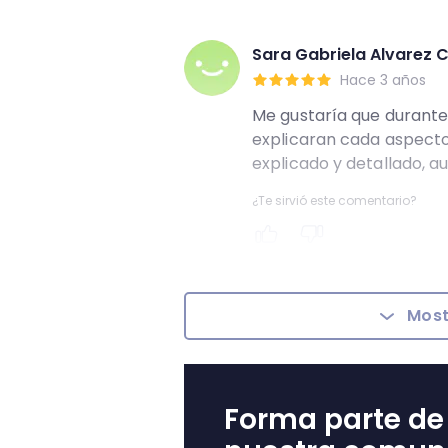
Sara Gabriela Alvarez C
Hace 3 años
Me gustaría que durante 
explicaran cada aspecto
explicado y detallado, au
¿Te sirvió este comentario?
Most
Forma parte de