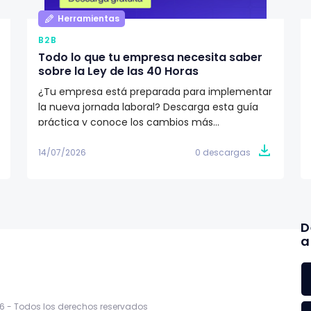
Herramientas
B2B
Todo lo que tu empresa necesita saber
sobre la Ley de las 40 Horas
¿Tu empresa está preparada para implementar
la nueva jornada laboral? Descarga esta guía
práctica y conoce los cambios más
importantes de la Ley de las 40 Horas, el
calendario de implementación y las acciones
14/07/2026
0 descargas
que RR.HH. y nómina deben tomar para cumplir
con la reforma.
D
a
6 -
Todos los derechos reservados