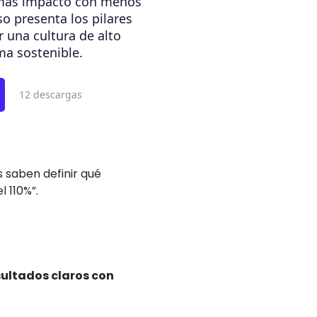
 más impacto con menos
so presenta los pilares
r una cultura de alto
a sostenible.
12 descargas
 saben definir qué
 110%”.
sultados claros con