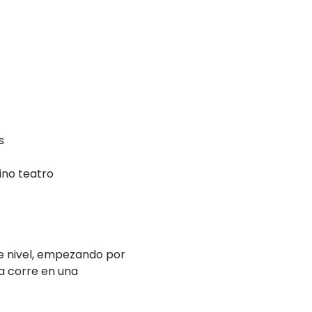
s
ino teatro
nte nivel, empezando por
na corre en una