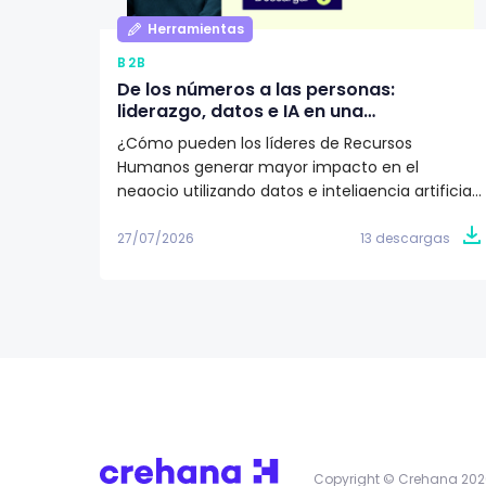
Herramientas
B2B
De los números a las personas:
liderazgo, datos e IA en una
organización según Juan Eduardo
¿Cómo pueden los líderes de Recursos
Jaramillo
Humanos generar mayor impacto en el
negocio utilizando datos e inteligencia artificial?
Descarga este artículo editorial y conoce la
visión de Juan Eduardo Jaramillo, VP de Talento
27/07/2026
13 descargas
Humano en Emtelco, sobre el papel del
liderazgo, la cultura y la evidencia para construir
organizaciones más preparadas para el futuro.
Copyright © Crehana 202