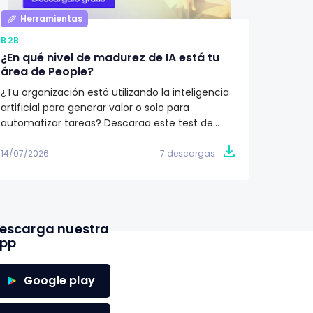
Herramientas
Her
B2B
B2B
¿En qué nivel de madurez de IA está tu
Qué de
área de People?
Recur
¿Tu organización está utilizando la inteligencia
¿Cómo i
artificial para generar valor o solo para
Recurs
automatizar tareas? Descarga este test de
humano
madurez y descubre en qué etapa se
descubr
encuentra tu área de People. Obtén un plan de
cada et
14/07/2026
7 descargas
11/07/20
acción de 90 días para avanzar hacia una
a tu or
estrategia de IA con impacto en el negocio.
proceso
de las 
escarga nuestra
pp
Google play