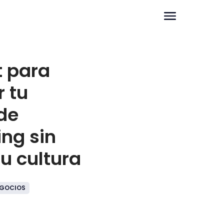
t para
r tu
de
ing sin
tu cultura
GOCIOS