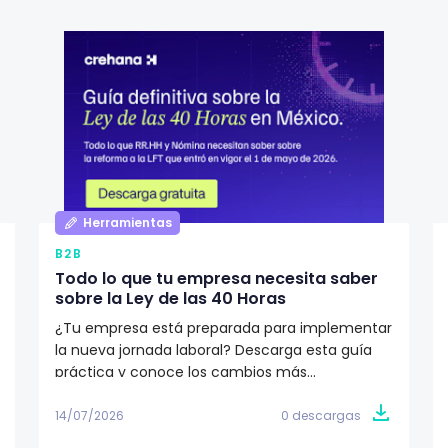
Herramientas
B2B
Todo lo que tu empresa necesita saber
sobre la Ley de las 40 Horas
¿Tu empresa está preparada para implementar
la nueva jornada laboral? Descarga esta guía
práctica y conoce los cambios más
importantes de la Ley de las 40 Horas, el
calendario de implementación y las acciones
14/07/2026
0 descargas
que RR.HH. y nómina deben tomar para cumplir