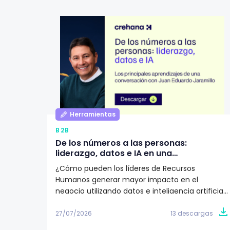
Herramientas
B2B
De los números a las personas:
liderazgo, datos e IA en una
organización según Juan Eduardo
¿Cómo pueden los líderes de Recursos
Jaramillo
Humanos generar mayor impacto en el
negocio utilizando datos e inteligencia artificial?
Descarga este artículo editorial y conoce la
visión de Juan Eduardo Jaramillo, VP de Talento
27/07/2026
13 descargas
Humano en Emtelco, sobre el papel del