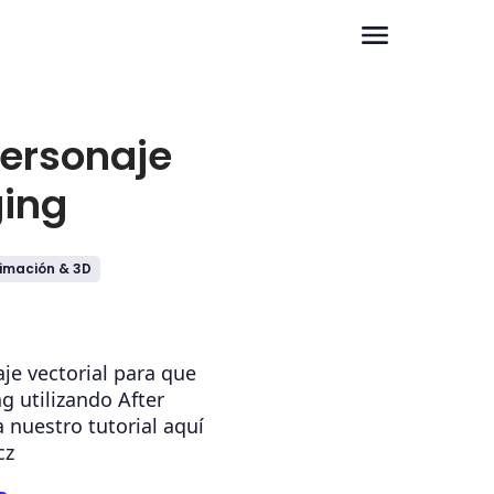
personaje
ging
imación & 3D
aje vectorial para que
g utilizando After
a nuestro tutorial aquí
cz