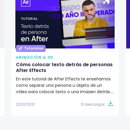
Tutoriales
ANIMACIÓN & 3D
Cómo colocar texto detrás de personas
After Effects
En este tutorial de After Effects te enseñamos
como separar una persona u objeto de un
vídeo para colocar texto o una imagen detrás.
¡Comienza a experimentar con el pincel tipo
rotoscopia!
22/01/2021
12 descargas