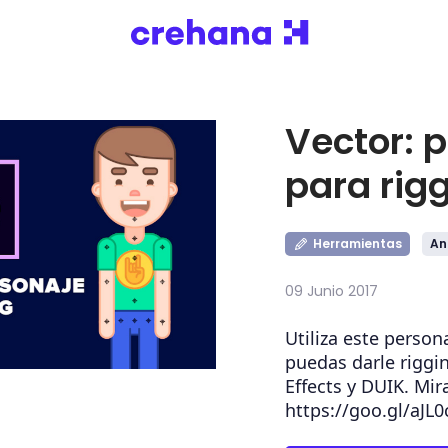
Vector: 
para rig
Herramientas
An
09 Junio 2017
Utiliza este person
puedas darle riggin
Effects y DUIK. Mir
https://goo.gl/aJL0