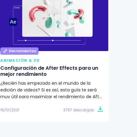
Herramientas
Her
ANIMACIÓN & 3D
ANIMA
Configuración de After Effects para un
Planti
mejor rendimiento
2D
¿Recién has empezado en el mundo de la
Si quie
edición de videos? Si es así, esta guía te será
animad
muy útil para maximizar el rendimiento de After
a la ma
Effects. Así evitarás que tu computadora se
animaci
vuelva lenta con el uso de este programa y que
tus fut
16/01/2021
3767 descargas
27/12/2
tu flujo de trabajo se vea afectado. ¡Descárgala
gratis!