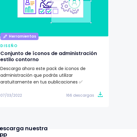
Herramientas
Her
DISEÑO
DISEÑ
Conjunto de íconos de administración
Pack d
estilo contorno
ilustr
Descarga ahora este pack de iconos de
¿Buscas
administración que podrás utilizar
proyec
gratuitamente en tus publicaciones ✅
totalme
07/03/2022
166 descargas
07/03/2
escarga nuestra
pp