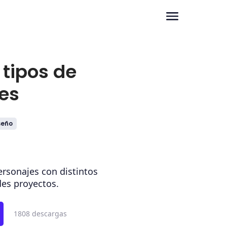
 tipos de
es
seño
personajes con distintos
des proyectos.
1808 descargas