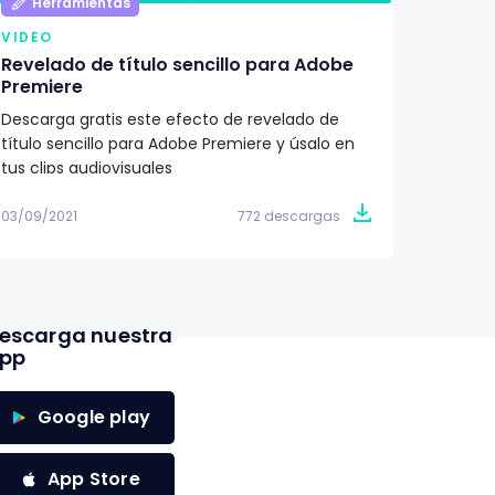
Herramientas
Her
VIDEO
VIDEO
Revelado de título sencillo para Adobe
Título
Premiere
Premi
Descarga gratis este efecto de revelado de
Si está
título sencillo para Adobe Premiere y úsalo en
descarg
tus clips audiovisuales
minimal
03/09/2021
772 descargas
03/09/2
escarga nuestra
pp
Google play
App Store