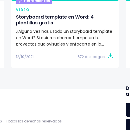
Herramientas
VIDEO
Storyboard template en Word: 4
plantillas gratis
¿Alguna vez has usado un storyboard template
en Word? Si quieres ahorrar tiempo en tus
proyectos audiovisuales y enfocarte en la
producción y realización, entonces, te
recomendamos descargar gratis los storyboard
12/10/2021
672 descargas
template en Word. ¡Son 4 modelos de plantillas
para storyboard!
D
a
6 -
Todos los derechos reservados