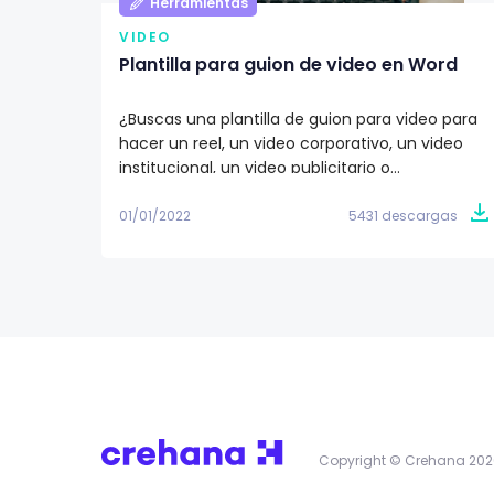
Herramientas
VIDEO
Plantilla para guion de video en Word
¿Buscas una plantilla de guion para video para
hacer un reel, un video corporativo, un video
institucional, un video publicitario o
simplemente para empezar a generar
contenido de calidad audiovisual? Descarga
01/01/2022
5431 descargas
gratis nuestra plantilla para guion de video en
Word y empieza a darle vida a tu storytelling.
Copyright © Crehana 202