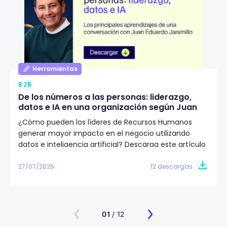
Herramientas
B2B
De los números a las personas: liderazgo,
datos e IA en una organización según Juan
Eduardo Jaramillo
¿Cómo pueden los líderes de Recursos Humanos
generar mayor impacto en el negocio utilizando
datos e inteligencia artificial? Descarga este artículo
editorial y conoce la visión de Juan Eduardo Jaramillo,
VP de Talento Humano en Emtelco, sobre el papel del
27/07/2026
12 descargas
liderazgo, la cultura y la evidencia para construir
organizaciones más preparadas para el futuro.
01
/ 12