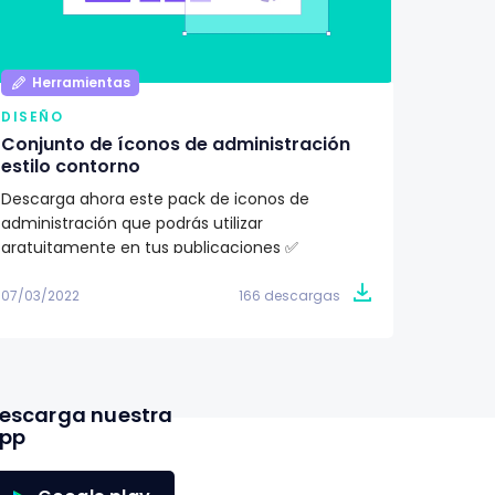
Herramientas
Her
DISEÑO
DISEÑ
Conjunto de íconos de administración
Pack d
estilo contorno
ilustr
Descarga ahora este pack de iconos de
¿Buscas
administración que podrás utilizar
proyec
gratuitamente en tus publicaciones ✅
totalme
07/03/2022
166 descargas
07/03/2
escarga nuestra
pp