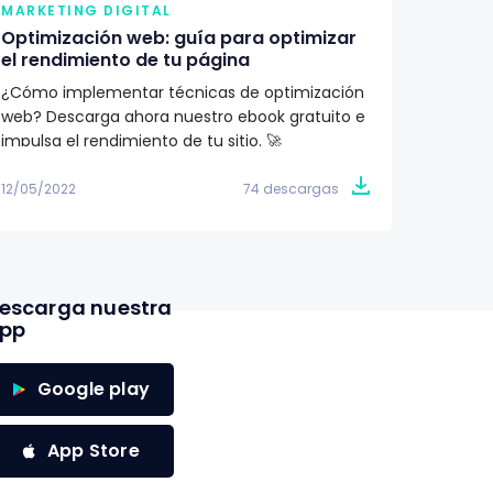
MARKETING DIGITAL
MARKE
Optimización web: guía para optimizar
¿Qué 
el rendimiento de tu página
renova
¿Cómo implementar técnicas de optimización
Aprend
web? Descarga ahora nuestro ebook gratuito e
importa
impulsa el rendimiento de tu sitio. 🚀
Descubr
conoce 
12/05/2022
74 descargas
09/05/2
escarga nuestra
pp
Google play
App Store