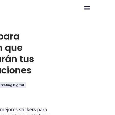
 para
m que
rán tus
aciones
rketing Digital
 mejores stickers para