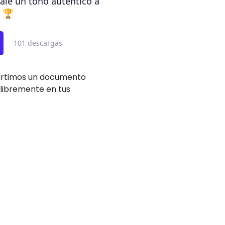
dale un tono auténtico a
 🏆
101 descargas
partimos un documento
 libremente en tus