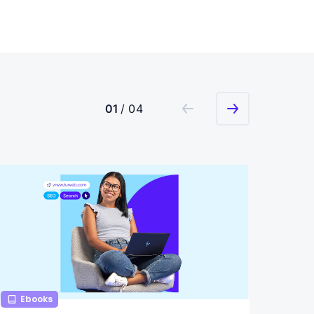
01
/ 04
Ebooks
Ebo