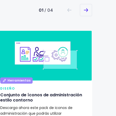
01
/ 04
Herramientas
Her
DISEÑO
DISEÑ
Conjunto de íconos de administración
Pack d
estilo contorno
ilustr
Descarga ahora este pack de iconos de
¿Buscas
administración que podrás utilizar
proyec