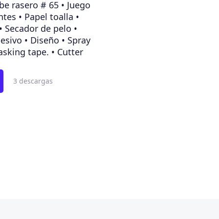
ebe rasero # 65 • Juego
tes • Papel toalla •
• Secador de pelo •
esivo • Diseño • Spray
sking tape. • Cutter
3 descargas