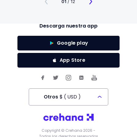
01
/ 12
Descarga nuestra app
Google play
App Store
Otros
$
(
USD
)
Todos los derechos reservados