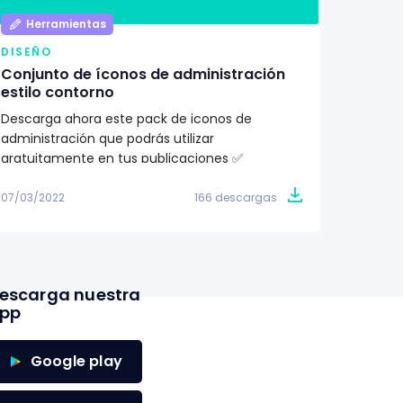
Herramientas
Her
DISEÑO
DISEÑ
Conjunto de íconos de administración
Pack d
estilo contorno
ilustr
Descarga ahora este pack de iconos de
¿Buscas
administración que podrás utilizar
proyec
gratuitamente en tus publicaciones ✅
totalme
07/03/2022
166 descargas
07/03/2
escarga nuestra
pp
Google play