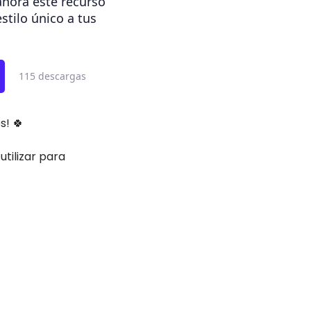
hora este recurso
estilo único a tus
115 descargas
s! 🍀
tilizar para