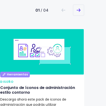
01
/ 04
Herramientas
Her
DISEÑO
DISEÑ
Conjunto de íconos de administración
Pack d
estilo contorno
ilustr
Descarga ahora este pack de iconos de
¿Buscas
administración que podrás utilizar
proyec