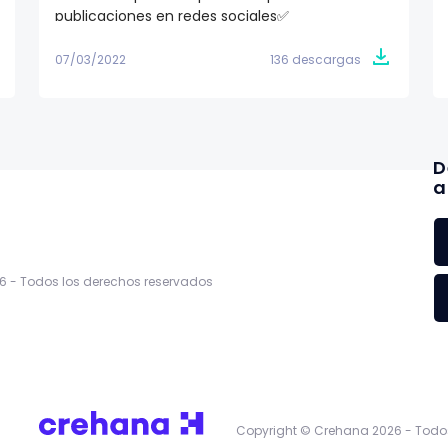
publicaciones en redes sociales✅
07/03/2022
136 descargas
D
a
6 -
Todos los derechos reservados
Copyright © Crehana 2026 -
Todos