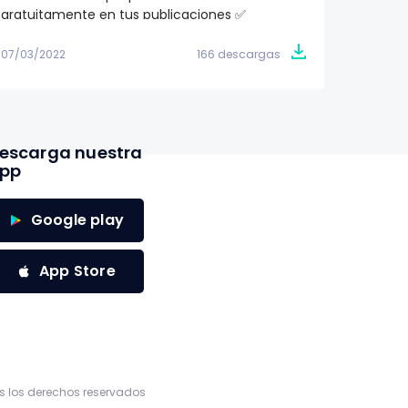
gratuitamente en tus publicaciones ✅
totalme
07/03/2022
166 descargas
07/03/2
escarga nuestra
pp
Google play
App Store
 los derechos reservados