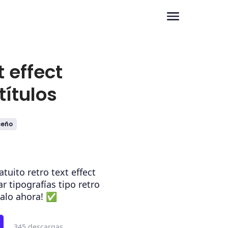
t effect
títulos
seño
tuito retro text effect
ar tipografías tipo retro
galo ahora! ✅
345 descargas