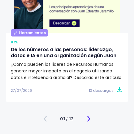
Herramientas
B2B
De los números a las personas: liderazgo,
datos e IA en una organización según Juan
Eduardo Jaramillo
¿Cómo pueden los líderes de Recursos Humanos
generar mayor impacto en el negocio utilizando
datos e inteligencia artificial? Descarga este artículo
editorial y conoce la visión de Juan Eduardo Jaramillo,
VP de Talento Humano en Emtelco, sobre el papel del
27/07/2026
13 descargas
liderazgo, la cultura y la evidencia para construir
organizaciones más preparadas para el futuro.
01
/ 12