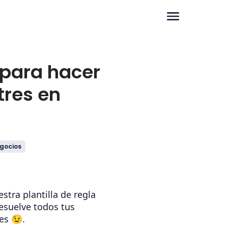
para hacer
tres en
gocios
stra plantilla de regla
resuelve todos tus
es 😉.