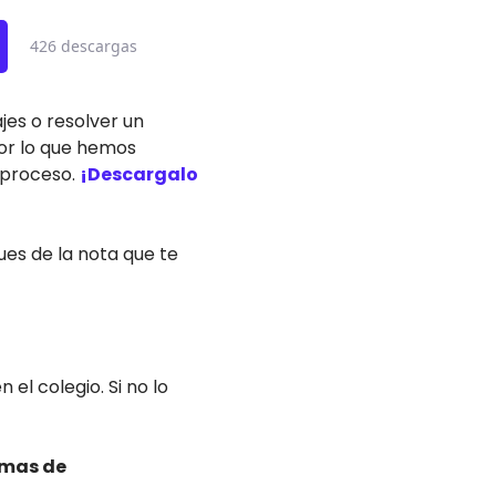
426 descargas
es o resolver un
or lo que hemos
e proceso.
¡Descargalo
ues de la nota que te
l colegio. Si no lo
emas de