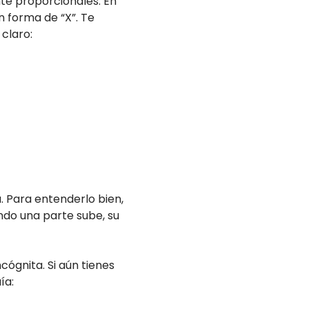
te proporcionales. En
n forma de “X”. Te
claro:
. Para entenderlo bien,
ando una parte sube, su
cógnita. Si aún tienes
ía: