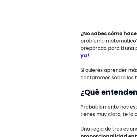
¿No sabes cómo hacer 
problema matemático? 
preparado para ti una p
ya!
Si quieres aprender más
contaremos sobre los ti
¿Qué entendemo
Probablemente has escuc
tienes muy claro, te lo 
Una regla de tres es u
proporcionalidad entr