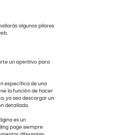
allarás algunos pilares
web.
rte un aperitivo para
ón específica de una
ene la función de hacer
ca, ya sea descargar un
ón detallada.
ágina es un
nding page siempre
lementar diferentes