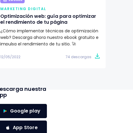
MARKETING DIGITAL
MARKE
Optimización web: guía para optimizar
¿Qué 
el rendimiento de tu página
renova
¿Cómo implementar técnicas de optimización
Aprend
web? Descarga ahora nuestro ebook gratuito e
importa
impulsa el rendimiento de tu sitio. 🚀
Descubr
conoce 
12/05/2022
74 descargas
09/05/2
escarga nuestra
pp
Google play
App Store