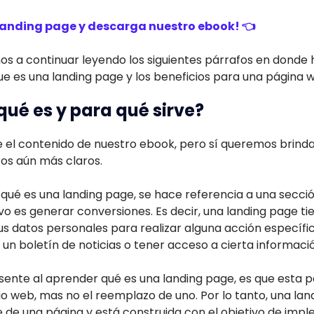
landing page y descarga nuestro ebook! 👈
os a continuar leyendo los siguientes párrafos en donde h
e es una landing page y los beneficios para una página 
qué es y para qué sirve?
 el contenido de nuestro ebook, pero sí queremos brinda
os aún más claros.
qué es una landing page, se hace referencia a una secci
o es generar conversiones. Es decir, una landing page ti
sus datos personales para realizar alguna acción específi
a un boletín de noticias o tener acceso a cierta informaci
sente al aprender qué es una landing page, es que esta p
o web, mas no el reemplazo de uno. Por lo tanto, una la
 de una página y está construida con el objetivo de imp