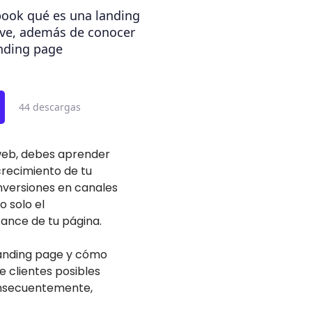
book qué es una landing
rve, además de conocer
nding page
44 descargas
 web, debes aprender
recimiento de tu
nversiones en canales
o solo el
cance de tu página.
landing page y cómo
 clientes posibles
consecuentemente,