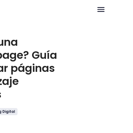
una
page? Guía
ar páginas
zaje
s
 Digital