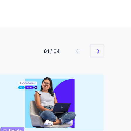
01
/ 04
Ebooks
Ebo