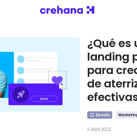
¿Qué es 
landing 
para cre
de aterri
efectiva
Ebooks
Marketing
11 Abril 2022