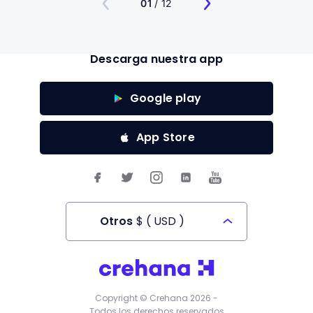
01
/ 12
Descarga nuestra app
Google play
App Store
Otros
$
(
USD
)
Todos los derechos reservados