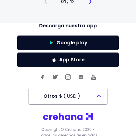
01
/ 12
Descarga nuestra app
Google play
App Store
Otros
$
(
USD
)
Todos los derechos reservados