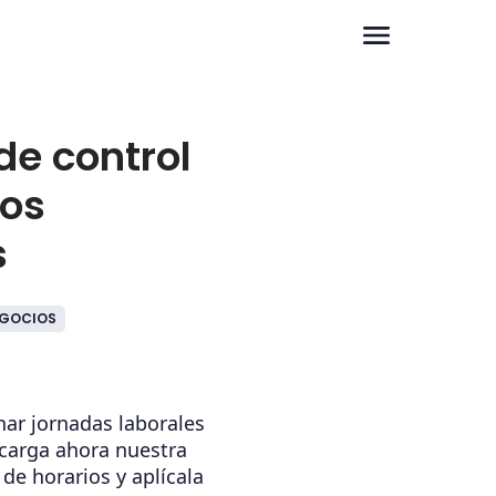
 de control
ios
s
GOCIOS
nar jornadas laborales
carga ahora nuestra
 de horarios y aplícala