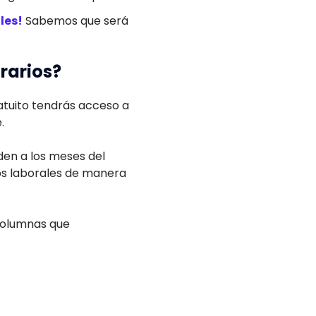
les!
Sabemos que será
orarios?
atuito tendrás acceso a
.
nden a los meses del
ios laborales de manera
 columnas que