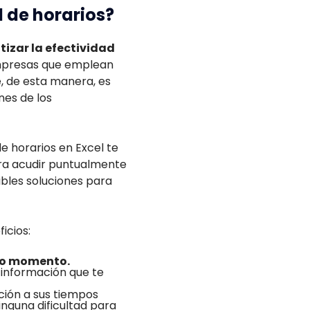
l de horarios?
izar la efectividad
mpresas que emplean
, de esta manera, es
nes de los
de horarios en Excel te
para acudir puntualmente
bles soluciones para
icios:
do momento.
a información que te
ción a sus tiempos
inguna dificultad para