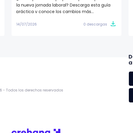
la nueva jornada laboral? Descarga esta guía
práctica y conoce los cambios más
importantes de la Ley de las 40 Horas, el
calendario de implementación y las acciones
14/07/2026
0 descargas
que RR.HH. y nómina deben tomar para cumplir
con la reforma.
D
a
6 -
Todos los derechos reservados