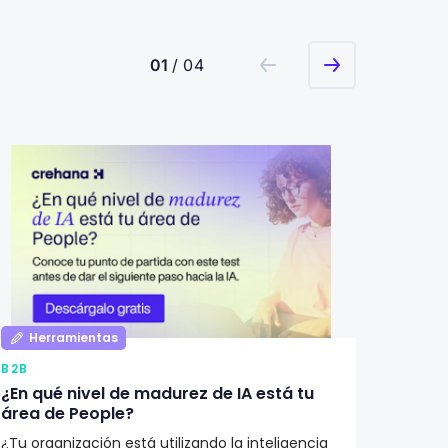
01
/ 04
Herramientas
Her
B2B
B2B
¿En qué nivel de madurez de IA está tu
Qué de
área de People?
Recur
¿Tu organización está utilizando la inteligencia
¿Cómo i