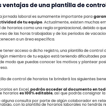
 ventajas de una plantilla de contro
una jornada laboral es sumamente importante para
garant
ctividad de tu equipo
. Actualmente, existen muchas e
 de horarios como una regla organizacional, debido a que
reo de las horas trabajadas y de los periodos de vacacio
enecen a un área específica.
e tener acceso a dicho registro, una plantilla de control 
i algún miembro de tu equipo está teniendo dificultades 
, de modo que puedas conocer los motivos y plantear posi
reso.
illa de control de horarios te brindará los siguientes benef
horarios en Excel,
podrás acceder al documento en to
de horarios
es 100% editable
, así que podrás consignar l
 alguna consulta por parte de algún colaborador en rela
abajo, con la plantilla de horarios laborales no tendrás n