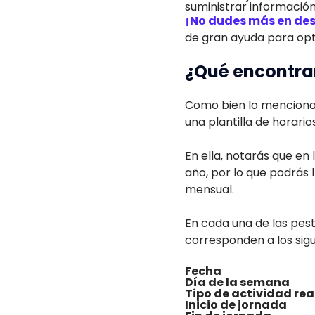
suministrar información
¡No dudes más en desc
de gran ayuda para opti
¿Qué encontrar
Como bien lo mencionam
una plantilla de horar
En ella, notarás que en
año, por lo que podrás
mensual.
En cada una de las pest
corresponden a los sig
Fecha
Día de la semana
Tipo de actividad rea
Inicio de jornada