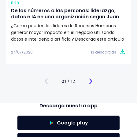
B2B
De los números a las personas: liderazgo,
datos e IA en una organización según Juan
Eduardo Jaramillo
¿Cómo pueden los líderes de Recursos Humanos
generar mayor impacto en el negocio utilizando
datos e inteligencia artificial? Descarga este artículo
editorial y conoce la visión de Juan Eduardo Jaramillo,
VP de Talento Humano en Emtelco, sobre el papel del
27/07/2026
13 descargas
liderazgo, la cultura y la evidencia para construir
organizaciones más preparadas para el futuro.
01
/ 12
Descarga nuestra app
Google play