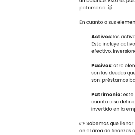
un balance. Esto es pos
patrimonio. 🙌
En cuanto a sus element
Activos:
los activ
Esto incluye activ
efectivo, inversio
Pasivos:
otro elem
son las deudas que
son: préstamos ba
Patrimonio:
este 
cuanto a su defini
invertido en la em
👉 Sabemos que llenar u
en el área de finanzas 