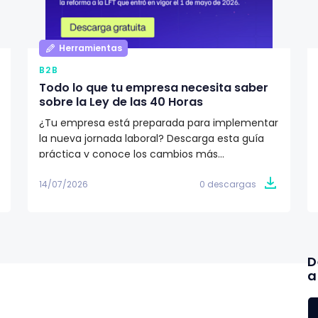
Herramientas
B2B
Todo lo que tu empresa necesita saber
sobre la Ley de las 40 Horas
¿Tu empresa está preparada para implementar
la nueva jornada laboral? Descarga esta guía
práctica y conoce los cambios más
importantes de la Ley de las 40 Horas, el
calendario de implementación y las acciones
14/07/2026
0 descargas
que RR.HH. y nómina deben tomar para cumplir
con la reforma.
D
a