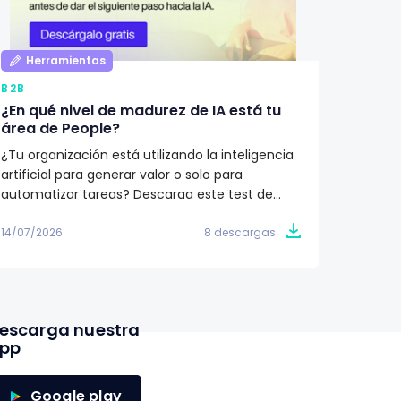
Herramientas
Her
B2B
B2B
¿En qué nivel de madurez de IA está tu
Qué de
área de People?
Recur
¿Tu organización está utilizando la inteligencia
¿Cómo i
artificial para generar valor o solo para
Recurs
automatizar tareas? Descarga este test de
humano
madurez y descubre en qué etapa se
descubr
encuentra tu área de People. Obtén un plan de
cada et
14/07/2026
8 descargas
11/07/20
acción de 90 días para avanzar hacia una
a tu or
estrategia de IA con impacto en el negocio.
proceso
de las 
escarga nuestra
pp
Google play