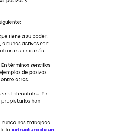
us pasivos y
iguiente:
ue tiene a su poder.
, algunos activos son:
re otros muchos más.
En términos sencillos,
 ejemplos de pasivos
entre otros.
apital contable. En
o propietarios han
si nunca has trabajado
do la
estructura de un