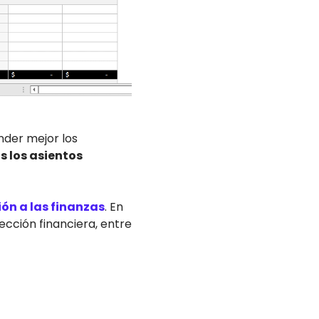
nder mejor los
s los asientos
ión a las finanzas
. En
cción financiera, entre