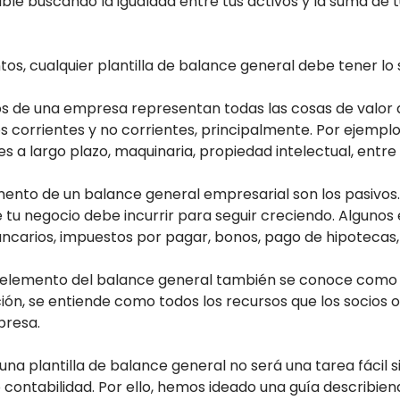
ible buscando la igualdad entre tus activos y la suma de t
os, cualquier plantilla de balance general debe tener lo s
os de una empresa representan todas las cosas de valor q
os corrientes y no corrientes, principalmente. Por ejemplo
nes a largo plazo, maquinaria, propiedad intelectual, ent
ento de un balance general empresarial son los pasivos. 
 tu negocio debe incurrir para seguir creciendo. Algunos
ncarios, impuestos por pagar, bonos, pago de hipotecas, 
elemento del balance general también se conoce como c
ción, se entiende como todos los recursos que los socios 
presa.
na plantilla de balance general no será una tarea fácil 
o contabilidad. Por ello, hemos ideado una guía describien