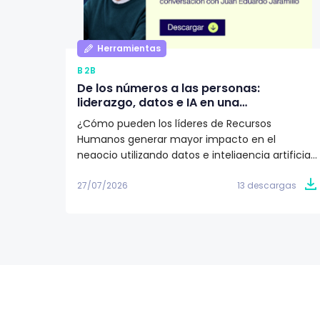
Herramientas
B2B
De los números a las personas:
liderazgo, datos e IA en una
organización según Juan Eduardo
¿Cómo pueden los líderes de Recursos
Jaramillo
Humanos generar mayor impacto en el
negocio utilizando datos e inteligencia artificial?
Descarga este artículo editorial y conoce la
visión de Juan Eduardo Jaramillo, VP de Talento
27/07/2026
13 descargas
Humano en Emtelco, sobre el papel del
liderazgo, la cultura y la evidencia para construir
organizaciones más preparadas para el futuro.