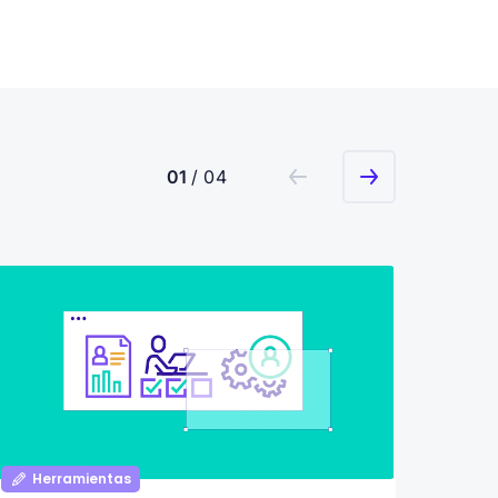
01
/ 04
Herramientas
Her