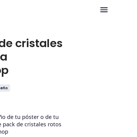
de cristales
ra
op
seño
ño de tu póster o de tu
e pack de cristales rotos
hop