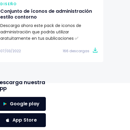
DISEÑO
DISEÑ
Conjunto de íconos de administración
Pack d
estilo contorno
ilustr
Descarga ahora este pack de iconos de
¿Buscas
administración que podrás utilizar
proyec
gratuitamente en tus publicaciones ✅
totalme
07/03/2022
166 descargas
07/03/2
escarga nuestra
pp
Google play
App Store