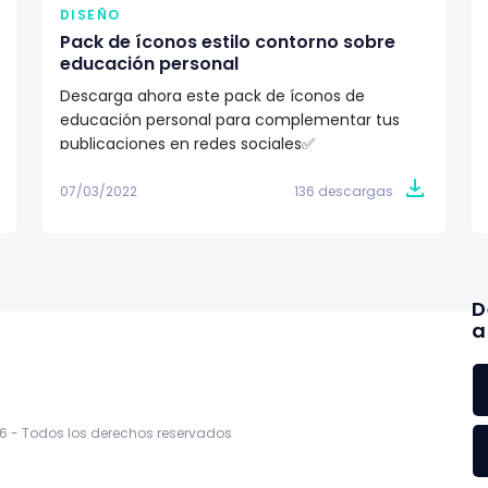
DISEÑO
Pack de íconos estilo contorno sobre
educación personal
Descarga ahora este pack de íconos de
educación personal para complementar tus
publicaciones en redes sociales✅
07/03/2022
136 descargas
D
a
6 -
Todos los derechos reservados