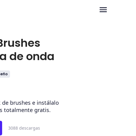
Brushes
a de onda
seño
 de brushes e instálalo
s totalmente gratis.
3088 descargas