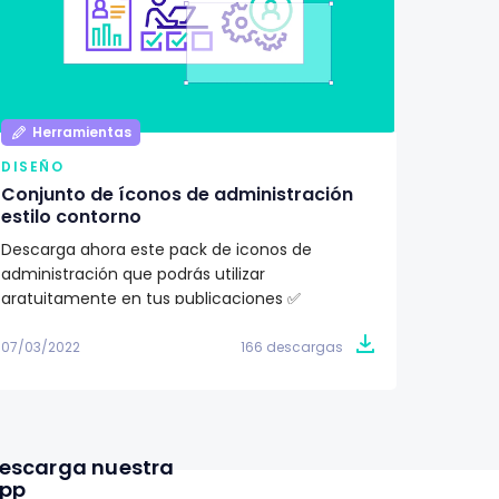
Herramientas
Her
DISEÑO
DISEÑ
Conjunto de íconos de administración
Pack d
estilo contorno
ilustr
Descarga ahora este pack de iconos de
¿Buscas
administración que podrás utilizar
proyec
gratuitamente en tus publicaciones ✅
totalme
07/03/2022
166 descargas
07/03/2
escarga nuestra
pp