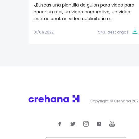
¿Buscas una plantilla de guion para video para
hacer un reel, un video corporativo, un video
institucional, un video publicitario o
simplemente para empezar a generar
contenido de calidad audiovisual? Descarga
01/01/2022
5431 descargas
gratis nuestra plantilla para guion de video en
Word y empieza a darle vida a tu storytelling.
Copyright © Crehana 202