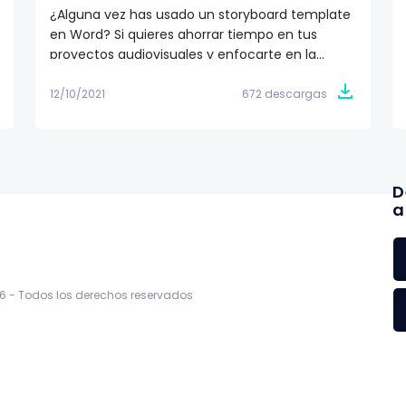
¿Alguna vez has usado un storyboard template
en Word? Si quieres ahorrar tiempo en tus
proyectos audiovisuales y enfocarte en la
producción y realización, entonces, te
recomendamos descargar gratis los storyboard
12/10/2021
672 descargas
template en Word. ¡Son 4 modelos de plantillas
para storyboard!
D
a
6 -
Todos los derechos reservados