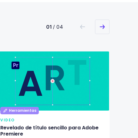
01
/ 04
Herramientas
Her
VIDEO
VIDEO
Revelado de título sencillo para Adobe
Título
Premiere
Premi