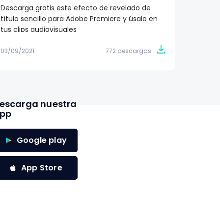
Descarga gratis este efecto de revelado de
Si está
título sencillo para Adobe Premiere y úsalo en
descarg
tus clips audiovisuales
minimal
03/09/2021
772 descargas
03/09/2
escarga nuestra
pp
Google play
App Store