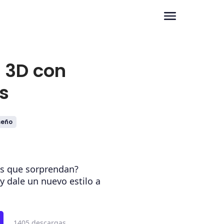
 3D con
s
seño
s que sorprendan?
 y dale un nuevo estilo a
1405 descargas