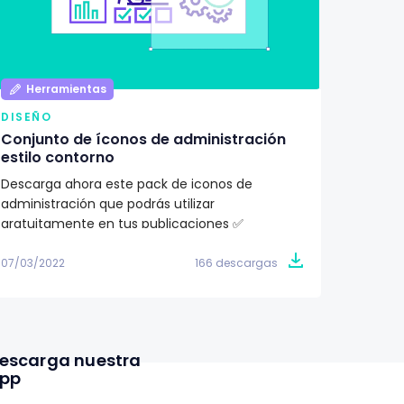
Herramientas
Her
DISEÑO
DISEÑ
Conjunto de íconos de administración
Pack d
estilo contorno
ilustr
Descarga ahora este pack de iconos de
¿Buscas
administración que podrás utilizar
proyec
gratuitamente en tus publicaciones ✅
totalme
07/03/2022
166 descargas
07/03/2
escarga nuestra
pp