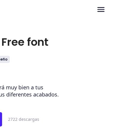
Free font
seño
ará muy bien a tus
sus diferentes acabados.
2722 descargas