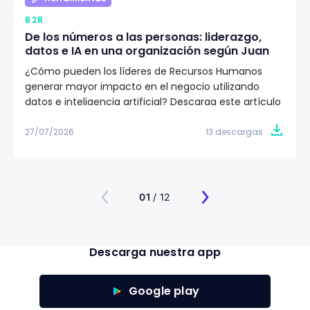
B2B
De los números a las personas: liderazgo,
datos e IA en una organización según Juan
Eduardo Jaramillo
¿Cómo pueden los líderes de Recursos Humanos
generar mayor impacto en el negocio utilizando
datos e inteligencia artificial? Descarga este artículo
editorial y conoce la visión de Juan Eduardo Jaramillo,
VP de Talento Humano en Emtelco, sobre el papel del
27/07/2026
13 descargas
liderazgo, la cultura y la evidencia para construir
organizaciones más preparadas para el futuro.
01
/ 12
Descarga nuestra app
Google play