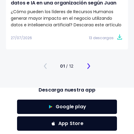
datos e IA en una organización según Juan
Eduardo Jaramillo
¿Cómo pueden los líderes de Recursos Humanos
generar mayor impacto en el negocio utilizando
datos e inteligencia artificial? Descarga este artículo
editorial y conoce la visión de Juan Eduardo Jaramillo,
VP de Talento Humano en Emtelco, sobre el papel del
27/07/2026
13 descargas
liderazgo, la cultura y la evidencia para construir
organizaciones más preparadas para el futuro.
01
/ 12
Descarga nuestra app
Google play
App Store