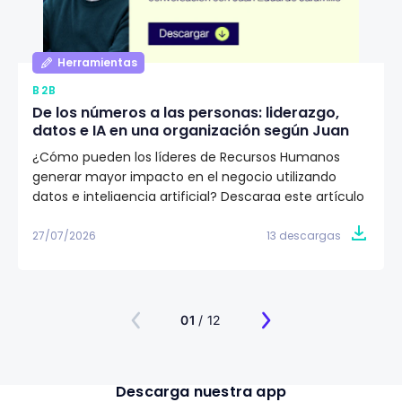
Herramientas
B2B
De los números a las personas: liderazgo,
datos e IA en una organización según Juan
Eduardo Jaramillo
¿Cómo pueden los líderes de Recursos Humanos
generar mayor impacto en el negocio utilizando
datos e inteligencia artificial? Descarga este artículo
editorial y conoce la visión de Juan Eduardo Jaramillo,
VP de Talento Humano en Emtelco, sobre el papel del
27/07/2026
13 descargas
liderazgo, la cultura y la evidencia para construir
organizaciones más preparadas para el futuro.
01
/ 12
Descarga nuestra app