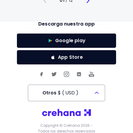
01
/ 12
Descarga nuestra app
Google play
App Store
Otros
$
(
USD
)
Todos los derechos reservados