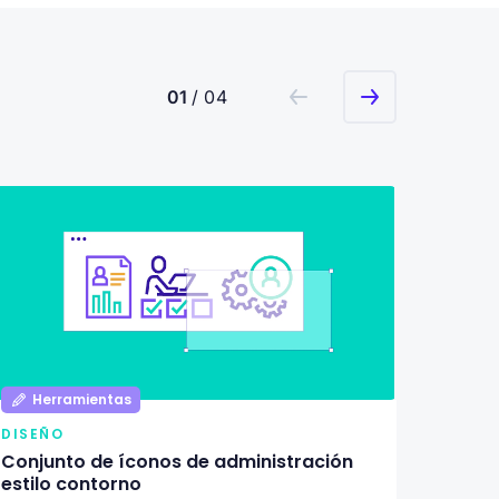
01
/ 04
Herramientas
Her
DISEÑO
DISEÑ
Conjunto de íconos de administración
Pack d
estilo contorno
ilustr