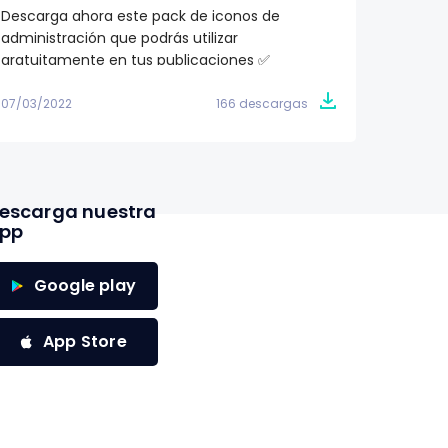
Descarga ahora este pack de iconos de
¿Buscas
administración que podrás utilizar
proyec
gratuitamente en tus publicaciones ✅
totalme
07/03/2022
166 descargas
07/03/2
escarga nuestra
pp
Google play
App Store