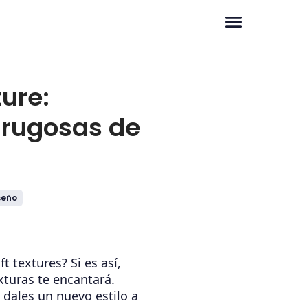
ture:
 rugosas de
seño
ft textures? Si es así,
xturas te encantará.
 dales un nuevo estilo a