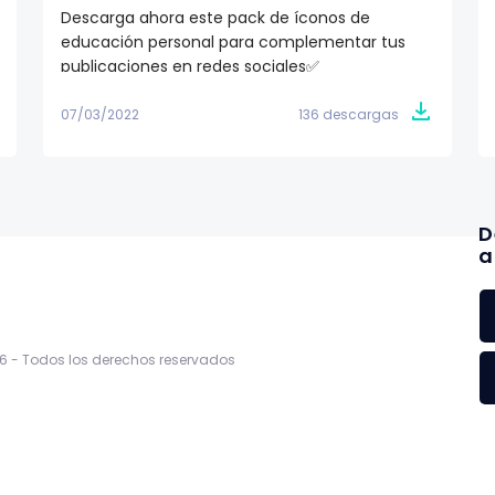
Descarga ahora este pack de íconos de
educación personal para complementar tus
publicaciones en redes sociales✅
07/03/2022
136 descargas
D
a
6 -
Todos los derechos reservados