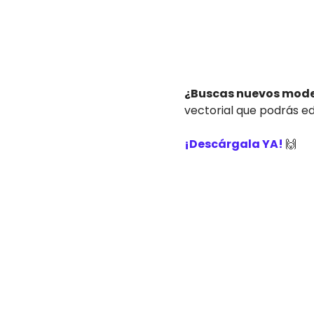
¿Buscas nuevos model
vectorial que podrás e
¡Descárgala YA!
🙌