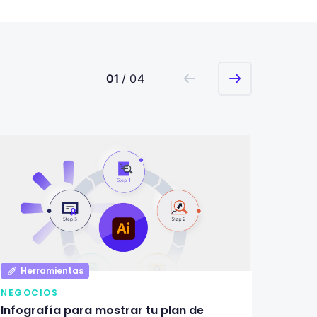
01
/ 04
Herramientas
Her
NEGOCIOS
NEGOC
Infografía para mostrar tu plan de
Infogr