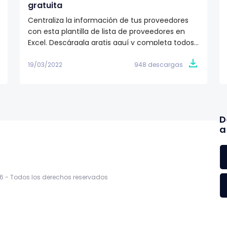
gratuita
Centraliza la información de tus proveedores
con esta plantilla de lista de proveedores en
Excel. Descárgala gratis aquí y completa todos
los campos.
19/03/2022
948 descargas
D
a
6 -
Todos los derechos reservados