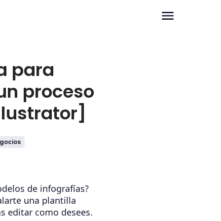
ía para
un proceso
lustrator]
gocios
elos de infografías?
arte una plantilla
ás editar como desees.