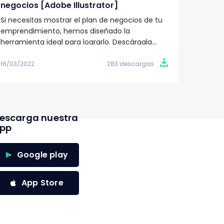
negocios [Adobe Illustrator]
Templa
Si necesitas mostrar el plan de negocios de tu
¿Tiene
emprendimiento, hemos diseñado la
Aterríz
herramienta ideal para lograrlo. Descárgala
del mer
gratis ya. 👩‍🏫
16/03/2022
283 descargas
16/03/2
escarga nuestra
pp
Google play
App Store