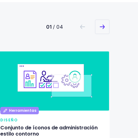
01
/ 04
Herramientas
Her
DISEÑO
DISEÑ
Conjunto de íconos de administración
Pack d
estilo contorno
ilustr