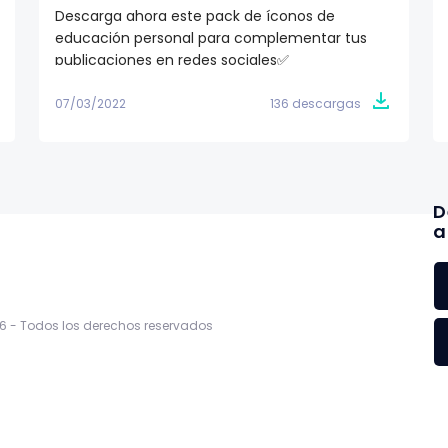
Descarga ahora este pack de íconos de
educación personal para complementar tus
publicaciones en redes sociales✅
07/03/2022
136 descargas
D
a
6 -
Todos los derechos reservados