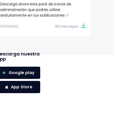
Descarga ahora este pack de iconos de
¿Buscas
administración que podrás utilizar
proyec
gratuitamente en tus publicaciones ✅
totalme
07/03/2022
166 descargas
07/03/2
escarga nuestra
pp
Google play
App Store