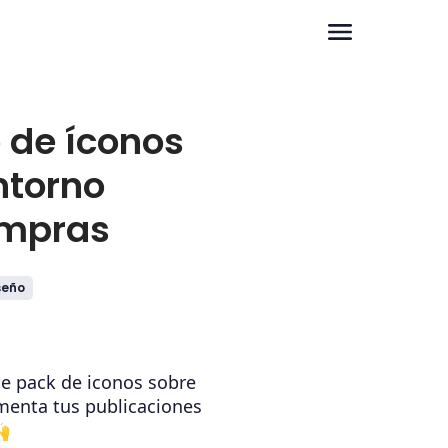
 de íconos
ntorno
ompras
seño
e pack de iconos sobre
enta tus publicaciones
🙌