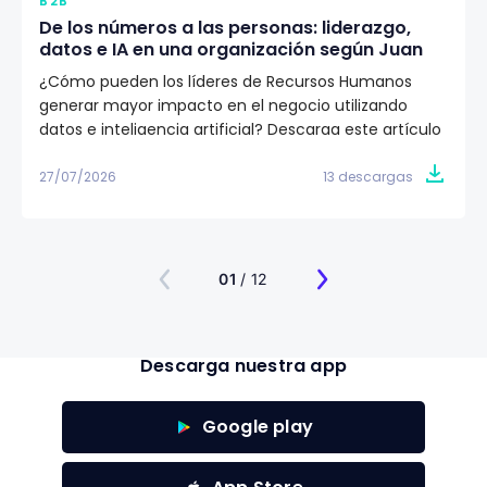
B2B
De los números a las personas: liderazgo,
datos e IA en una organización según Juan
Eduardo Jaramillo
¿Cómo pueden los líderes de Recursos Humanos
generar mayor impacto en el negocio utilizando
datos e inteligencia artificial? Descarga este artículo
editorial y conoce la visión de Juan Eduardo Jaramillo,
VP de Talento Humano en Emtelco, sobre el papel del
27/07/2026
13 descargas
liderazgo, la cultura y la evidencia para construir
organizaciones más preparadas para el futuro.
01
/ 12
Descarga nuestra app
Google play